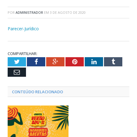
POR
ADMINISTRADOR
EM
3 DE AGOSTO DE 2020
Parecer-Jurídico
COMPARTILHAR:
Twitter
Facebook
Google+
Pinterest
LinkedIn
Tumblr
Email
CONTEÚDO RELACIONADO