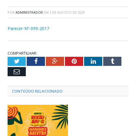
POR
ADMINISTRADOR
EM
3 DE AGOSTO DE 2020
Parecer-Nº-099-2017
COMPARTILHAR:
Twitter
Facebook
Google+
Pinterest
LinkedIn
Tumblr
Email
CONTEÚDO RELACIONADO