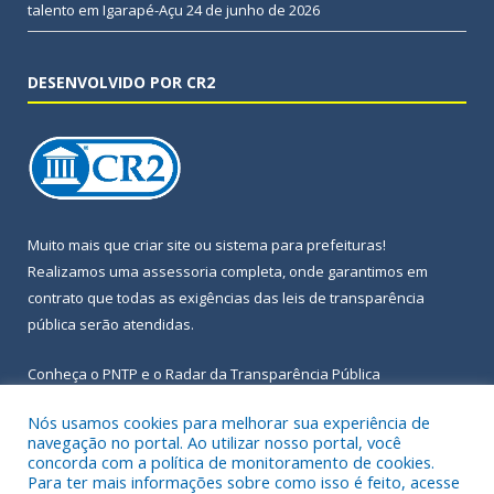
talento em Igarapé-Açu
24 de junho de 2026
DESENVOLVIDO POR CR2
Muito mais que
criar site
ou
sistema para prefeituras
!
Realizamos uma
assessoria
completa, onde garantimos em
contrato que todas as exigências das
leis de transparência
pública
serão atendidas.
Conheça o
PNTP
e o
Radar da Transparência Pública
Nós usamos cookies para melhorar sua experiência de
navegação no portal. Ao utilizar nosso portal, você
concorda com a política de monitoramento de cookies.
Para ter mais informações sobre como isso é feito, acesse
Todos os direitos reservados a Prefeitura Municipal de Igarapé-