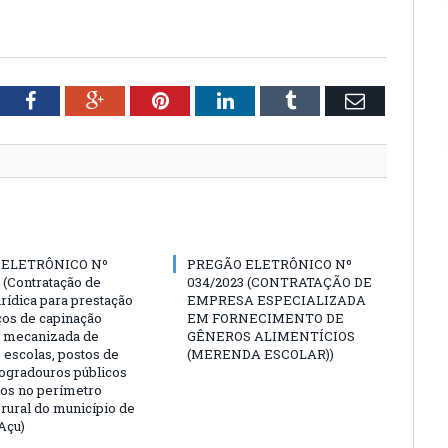
tter
Facebook
Google+
Pinterest
LinkedIn
Tumblr
Email
 ELETRÔNICO Nº
PREGÃO ELETRÔNICO Nº
 (Contratação de
034/2023 (CONTRATAÇÃO DE
rídica para prestação
EMPRESA ESPECIALIZADA
ços de capinação
EM FORNECIMENTO DE
 mecanizada de
GÊNEROS ALIMENTÍCIOS
 escolas, postos de
(MERENDA ESCOLAR))
logradouros públicos
dos no perímetro
 rural do município de
Açu)