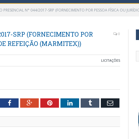
 PRESENCIAL N° 044/2017-SRP (FORNECIMENTO POR PESSOA FÍSICA OU JURÍDIC
2017-SRP (FORNECIMENTO POR
0
DE REFEIÇÃO (MARMITEX))
LICITAÇÕES
tter
Facebook
Google+
Pinterest
LinkedIn
Tumblr
Email