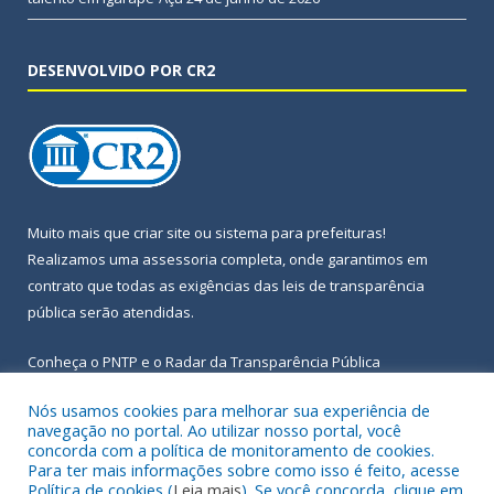
DESENVOLVIDO POR CR2
Muito mais que
criar site
ou
sistema para prefeituras
!
Realizamos uma
assessoria
completa, onde garantimos em
contrato que todas as exigências das
leis de transparência
pública
serão atendidas.
Conheça o
PNTP
e o
Radar da Transparência Pública
Nós usamos cookies para melhorar sua experiência de
navegação no portal. Ao utilizar nosso portal, você
concorda com a política de monitoramento de cookies.
Para ter mais informações sobre como isso é feito, acesse
Todos os direitos reservados a Prefeitura Municipal de Igarapé-
Política de cookies (
Leia mais
). Se você concorda, clique em