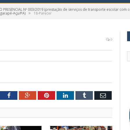
 PRESENCIAL Nº 003/2019 (prestação de serviços de transporte escolar com co
»
Igarapé-Açu/PA)
18-Parecer
0
tter
Facebook
Google+
Pinterest
LinkedIn
Tumblr
Email