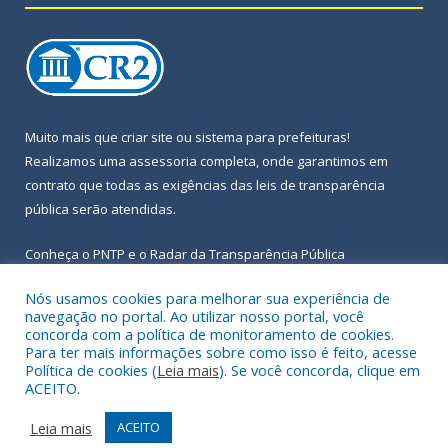
Muito mais que
criar site
ou
sistema para prefeituras
!
Realizamos uma
assessoria
completa, onde garantimos em
contrato que todas as exigências das
leis de transparência
pública
serão atendidas.
Conheça o
PNTP
e o
Radar da Transparência Pública
Nós usamos cookies para melhorar sua experiência de
navegação no portal. Ao utilizar nosso portal, você
concorda com a política de monitoramento de cookies.
Para ter mais informações sobre como isso é feito, acesse
Todos os direitos reservados a Prefeitura Municipal de Igarapé-
Política de cookies (
Leia mais
). Se você concorda, clique em
Açu.
ACEITO.
Frequência Online
Mapa do Site
Leia mais
ACEITO
Acessar Área Administrativa
Acessar Webmail