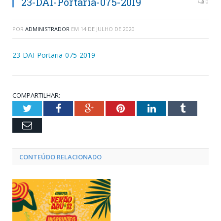
23-DAI-Portaria-075-2019
0
POR
ADMINISTRADOR
EM
14 DE JULHO DE 2020
23-DAI-Portaria-075-2019
COMPARTILHAR:
Twitter
Facebook
Google+
Pinterest
LinkedIn
Tumblr
Email
CONTEÚDO RELACIONADO