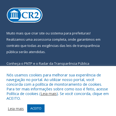
Muito mais que
criar site
ou
sistema para prefeituras
!
Realizamos uma
assessoria
completa, onde garantimos em
contrato que todas as exigências das
leis de transparência
pública
serão atendidas.
Conheça o
PNTP
e o
Radar da Transparência Pública
Nós usamos cookies para melhorar sua experiência de
navegação no portal. Ao utilizar nosso portal, você
concorda com a política de monitoramento de cookies.
Para ter mais informações sobre como isso é feito, acesse
Todos os direitos reservados a Prefeitura Municipal de Igarapé-
Política de cookies (
Leia mais
). Se você concorda, clique em
Açu.
ACEITO.
Frequência Online
Mapa do Site
Leia mais
ACEITO
Acessar Área Administrativa
Acessar Webmail