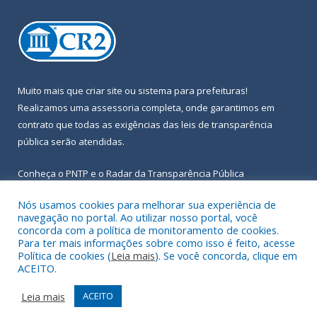
Muito mais que
criar site
ou
sistema para prefeituras
!
Realizamos uma
assessoria
completa, onde garantimos em
contrato que todas as exigências das
leis de transparência
pública
serão atendidas.
Conheça o
PNTP
e o
Radar da Transparência Pública
Nós usamos cookies para melhorar sua experiência de
navegação no portal. Ao utilizar nosso portal, você
concorda com a política de monitoramento de cookies.
Para ter mais informações sobre como isso é feito, acesse
Todos os direitos reservados a Prefeitura Municipal de Igarapé-
Política de cookies (
Leia mais
). Se você concorda, clique em
Açu.
ACEITO.
Frequência Online
Mapa do Site
Leia mais
ACEITO
Acessar Área Administrativa
Acessar Webmail