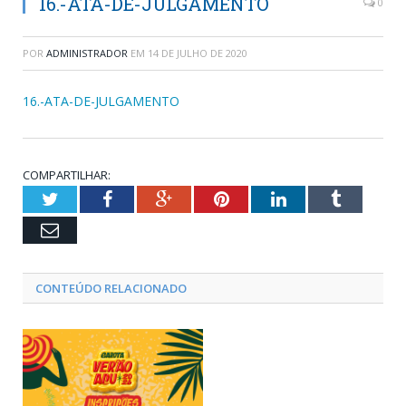
16.-ATA-DE-JULGAMENTO
0
POR
ADMINISTRADOR
EM
14 DE JULHO DE 2020
16.-ATA-DE-JULGAMENTO
COMPARTILHAR:
Twitter
Facebook
Google+
Pinterest
LinkedIn
Tumblr
Email
CONTEÚDO RELACIONADO