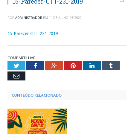
15-Parecer-CTT-231-2019
0
POR
ADMINISTRADOR
EM
14 DE JULHO DE 2020
15-Parecer-CTT-231-2019
COMPARTILHAR:
Twitter
Facebook
Google+
Pinterest
LinkedIn
Tumblr
Email
CONTEÚDO RELACIONADO