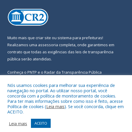
Muito mais que
criar site
ou
sistema para prefeituras
!
Realizamos uma
assessoria
completa, onde garantimos em
contrato que todas as exigências das
leis de transparência
pública
serão atendidas.
Conheça o
PNTP
e o
Radar da Transparência Pública
Nós usamos cookies para melhorar sua experiência de
navegação no portal. Ao utilizar nosso portal, você
concorda com a política de monitoramento de cookies.
Para ter mais informações sobre como isso é feito, acesse
Todos os direitos reservados a Prefeitura Municipal de Igarapé-
Política de cookies (
Leia mais
). Se você concorda, clique em
Açu.
ACEITO.
Frequência Online
Mapa do Site
Leia mais
ACEITO
Acessar Área Administrativa
Acessar Webmail