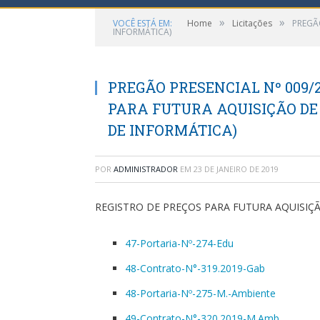
»
»
VOCÊ ESTÁ EM:
Home
Licitações
PREGÃ
INFORMÁTICA)
PREGÃO PRESENCIAL Nº 009/2
PARA FUTURA AQUISIÇÃO D
DE INFORMÁTICA)
POR
ADMINISTRADOR
EM
23 DE JANEIRO DE 2019
REGISTRO DE PREÇOS PARA FUTURA AQUISI
47-Portaria-Nº-274-Edu
48-Contrato-N°-319.2019-Gab
48-Portaria-Nº-275-M.-Ambiente
49-Contrato-N°-320.2019-M.Amb_