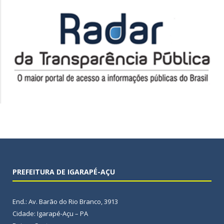
PREFEITURA DE IGARAPÉ-AÇU
End.: Av. Barão do Rio Branco, 3913
Cidade: Igarapé-Açu – PA