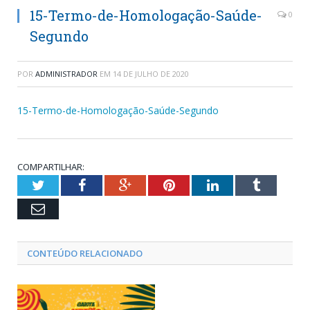
15-Termo-de-Homologação-Saúde-
0
Segundo
POR
ADMINISTRADOR
EM
14 DE JULHO DE 2020
15-Termo-de-Homologação-Saúde-Segundo
COMPARTILHAR:
Twitter
Facebook
Google+
Pinterest
LinkedIn
Tumblr
Email
CONTEÚDO RELACIONADO