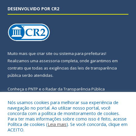
DESENVOLVIDO POR CR2
Muito mais que
criar site
ou
sistema para prefeituras
!
Realizamos uma
assessoria
completa, onde garantimos em
contrato que todas as exigências das
leis de transparência
pública
serão atendidas.
Conheça o
PNTP
e o
Radar da Transparência Pública
Nós usamos cookies para melhorar sua experiência de
navegação no portal. Ao utilizar nosso portal, você
concorda com a política de monitoramento de cookies.
Para ter mais informações sobre como isso é feito, acesse
Todos os direitos reservados a Prefeitura Municipal de Igarapé-
Política de cookies (
Leia mais
). Se você concorda, clique em
Açu.
ACEITO.