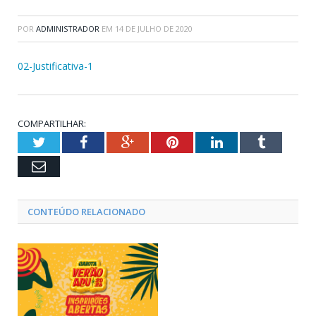
POR
ADMINISTRADOR
EM
14 DE JULHO DE 2020
02-Justificativa-1
COMPARTILHAR:
Twitter
Facebook
Google+
Pinterest
LinkedIn
Tumblr
Email
CONTEÚDO RELACIONADO