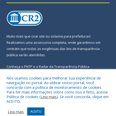
Muito mais que
criar site
ou
sistema para prefeituras
!
Realizamos uma
assessoria
completa, onde garantimos em
contrato que todas as exigências das
leis de transparência
pública
serão atendidas.
Conheça o
PNTP
e o
Radar da Transparência Pública
Nós usamos cookies para melhorar sua experiência de
navegação no portal. Ao utilizar nosso portal, você
concorda com a política de monitoramento de cookies.
Para ter mais informações sobre como isso é feito, acesse
Todos os direitos reservados a Prefeitura Municipal de Igarapé-
Política de cookies (
Leia mais
). Se você concorda, clique em
Açu.
ACEITO.
Frequência Online
Mapa do Site
Leia mais
ACEITO
Acessar Área Administrativa
Acessar Webmail