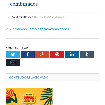
combinados
POR
ADMINISTRADOR
EM
14 DE JULHO DE 2020
28-Termo-de-Homologação-combinados
COMPARTILHAR:
Twitter
Facebook
Google+
Pinterest
LinkedIn
Tumblr
Email
CONTEÚDO RELACIONADO