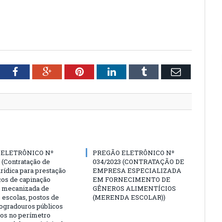
tter
Facebook
Google+
Pinterest
LinkedIn
Tumblr
Email
 ELETRÔNICO Nº
PREGÃO ELETRÔNICO Nº
 (Contratação de
034/2023 (CONTRATAÇÃO DE
rídica para prestação
EMPRESA ESPECIALIZADA
ços de capinação
EM FORNECIMENTO DE
 mecanizada de
GÊNEROS ALIMENTÍCIOS
 escolas, postos de
(MERENDA ESCOLAR))
logradouros públicos
dos no perímetro