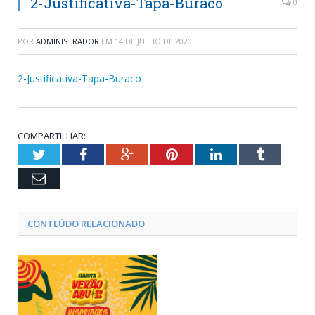
2-Justificativa-Tapa-Buraco
0
POR
ADMINISTRADOR
EM
14 DE JULHO DE 2020
2-Justificativa-Tapa-Buraco
COMPARTILHAR:
Twitter
Facebook
Google+
Pinterest
LinkedIn
Tumblr
Email
CONTEÚDO RELACIONADO