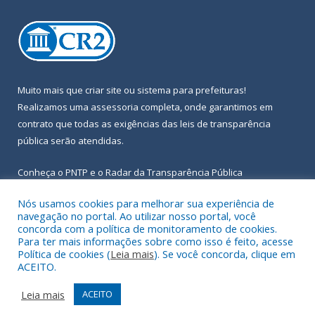
Muito mais que
criar site
ou
sistema para prefeituras
!
Realizamos uma
assessoria
completa, onde garantimos em
contrato que todas as exigências das
leis de transparência
pública
serão atendidas.
Conheça o
PNTP
e o
Radar da Transparência Pública
Nós usamos cookies para melhorar sua experiência de
navegação no portal. Ao utilizar nosso portal, você
concorda com a política de monitoramento de cookies.
Para ter mais informações sobre como isso é feito, acesse
Todos os direitos reservados a Prefeitura Municipal de Igarapé-
Política de cookies (
Leia mais
). Se você concorda, clique em
Açu.
ACEITO.
Frequência Online
Mapa do Site
Leia mais
ACEITO
Acessar Área Administrativa
Acessar Webmail