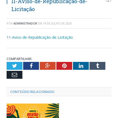
11-Aviso-de-Republicação-de-
0
Licitação
POR
ADMINISTRADOR
EM
14 DE JULHO DE 2020
11-Aviso-de-Republicação-de-Licitação
COMPARTILHAR:
Twitter
Facebook
Google+
Pinterest
LinkedIn
Tumblr
Email
CONTEÚDO RELACIONADO