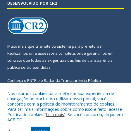
DESENVOLVIDO POR CR2
Muito mais que
criar site
ou
sistema para prefeituras
!
Realizamos uma
assessoria
completa, onde garantimos em
contrato que todas as exigências das
leis de transparência
pública
serão atendidas.
Conheça o
PNTP
e o
Radar da Transparência Pública
Nós usamos cookies para melhorar sua experiência de
navegação no portal. Ao utilizar nosso portal, você
concorda com a política de monitoramento de cookies.
Para ter mais informações sobre como isso é feito, acesse
Todos os direitos reservados a Prefeitura Municipal de Igarapé-
Política de cookies (
Leia mais
). Se você concorda, clique em
Açu.
ACEITO.
Frequência Online
Mapa do Site