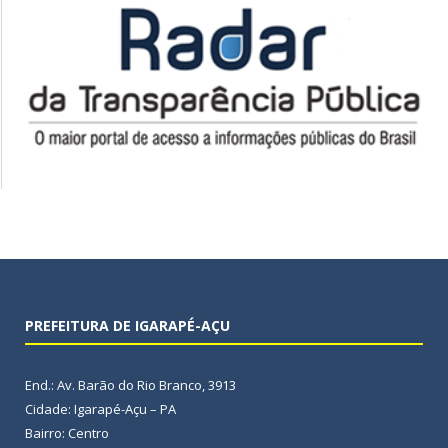
PREFEITURA DE IGARAPÉ-AÇU
End.: Av. Barão do Rio Branco, 3913
Cidade: Igarapé-Açu – PA
Bairro: Centro