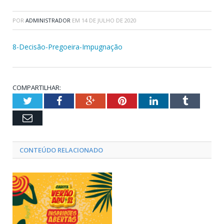
POR
ADMINISTRADOR
EM
14 DE JULHO DE 2020
8-Decisão-Pregoeira-Impugnação
COMPARTILHAR:
Twitter
Facebook
Google+
Pinterest
LinkedIn
Tumblr
Email
CONTEÚDO RELACIONADO