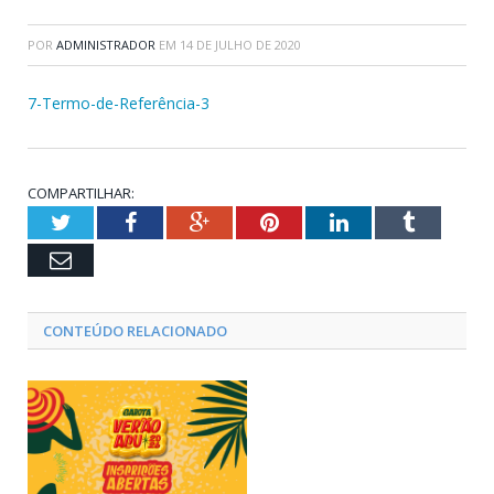
POR
ADMINISTRADOR
EM
14 DE JULHO DE 2020
7-Termo-de-Referência-3
COMPARTILHAR:
Twitter
Facebook
Google+
Pinterest
LinkedIn
Tumblr
Email
CONTEÚDO RELACIONADO