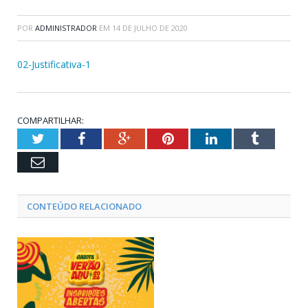
POR
ADMINISTRADOR
EM
14 DE JULHO DE 2020
02-Justificativa-1
COMPARTILHAR:
Twitter
Facebook
Google+
Pinterest
LinkedIn
Tumblr
Email
CONTEÚDO RELACIONADO