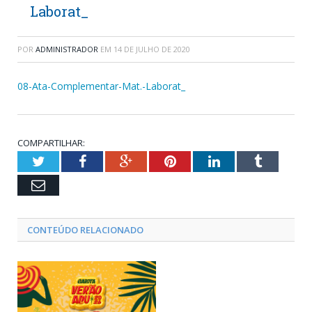
Laborat_
POR
ADMINISTRADOR
EM
14 DE JULHO DE 2020
08-Ata-Complementar-Mat.-Laborat_
COMPARTILHAR:
Twitter
Facebook
Google+
Pinterest
LinkedIn
Tumblr
Email
CONTEÚDO RELACIONADO