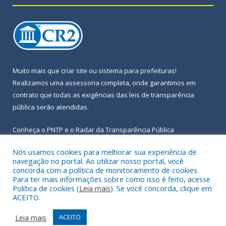
Muito mais que
criar site
ou
sistema para prefeituras
!
Realizamos uma
assessoria
completa, onde garantimos em
contrato que todas as exigências das
leis de transparência
pública
serão atendidas.
Conheça o
PNTP
e o
Radar da Transparência Pública
Nós usamos cookies para melhorar sua experiência de
navegação no portal. Ao utilizar nosso portal, você
concorda com a política de monitoramento de cookies.
Para ter mais informações sobre como isso é feito, acesse
Todos os direitos reservados a Prefeitura Municipal de Igarapé-
Política de cookies (
Leia mais
). Se você concorda, clique em
Açu.
ACEITO.
Frequência Online
Mapa do Site
Leia mais
ACEITO
Acessar Área Administrativa
Acessar Webmail