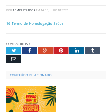
POR
ADMINISTRADOR
EM
14 DE JULHO DE 2020
16-Termo-de-Homologação-Saúde
COMPARTILHAR:
Twitter
Facebook
Google+
Pinterest
LinkedIn
Tumblr
Email
CONTEÚDO RELACIONADO