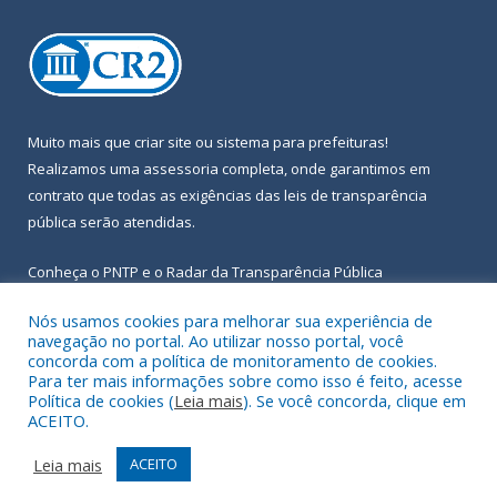
Muito mais que
criar site
ou
sistema para prefeituras
!
Realizamos uma
assessoria
completa, onde garantimos em
contrato que todas as exigências das
leis de transparência
pública
serão atendidas.
Conheça o
PNTP
e o
Radar da Transparência Pública
Nós usamos cookies para melhorar sua experiência de
navegação no portal. Ao utilizar nosso portal, você
concorda com a política de monitoramento de cookies.
Para ter mais informações sobre como isso é feito, acesse
Todos os direitos reservados a Prefeitura Municipal de Igarapé-
Política de cookies (
Leia mais
). Se você concorda, clique em
Açu.
ACEITO.
Frequência Online
Mapa do Site
Leia mais
ACEITO
Acessar Área Administrativa
Acessar Webmail