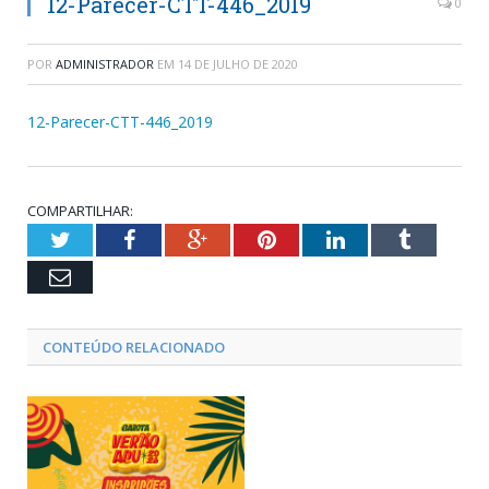
12-Parecer-CTT-446_2019
0
POR
ADMINISTRADOR
EM
14 DE JULHO DE 2020
12-Parecer-CTT-446_2019
COMPARTILHAR:
Twitter
Facebook
Google+
Pinterest
LinkedIn
Tumblr
Email
CONTEÚDO RELACIONADO