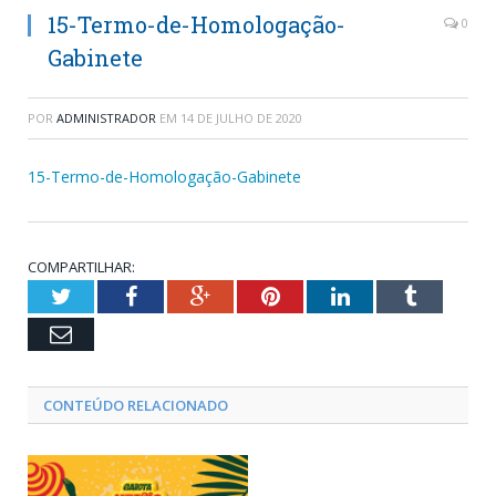
15-Termo-de-Homologação-
0
Gabinete
POR
ADMINISTRADOR
EM
14 DE JULHO DE 2020
15-Termo-de-Homologação-Gabinete
COMPARTILHAR:
Twitter
Facebook
Google+
Pinterest
LinkedIn
Tumblr
Email
CONTEÚDO RELACIONADO