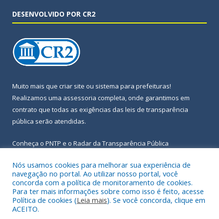
DESENVOLVIDO POR CR2
Muito mais que
criar site
ou
sistema para prefeituras
!
Realizamos uma
assessoria
completa, onde garantimos em
contrato que todas as exigências das
leis de transparência
pública
serão atendidas.
Conheça o
PNTP
e o
Radar da Transparência Pública
Nós usamos cookies para melhorar sua experiência de
navegação no portal. Ao utilizar nosso portal, você
concorda com a política de monitoramento de cookies.
Para ter mais informações sobre como isso é feito, acesse
Todos os direitos reservados a Prefeitura Municipal de Igarapé-
Política de cookies (
Leia mais
). Se você concorda, clique em
Açu.
ACEITO.