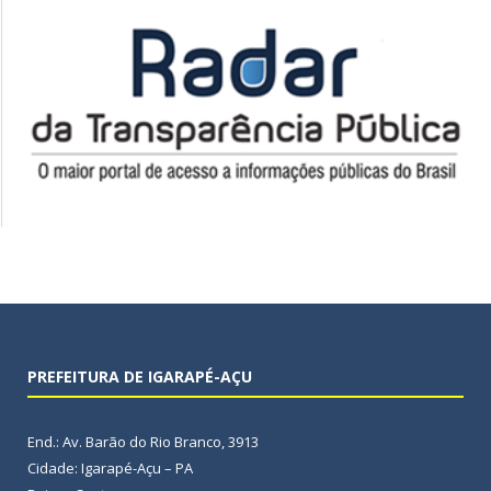
PREFEITURA DE IGARAPÉ-AÇU
End.: Av. Barão do Rio Branco, 3913
Cidade: Igarapé-Açu – PA