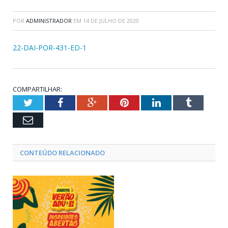
POR
ADMINISTRADOR
EM
14 DE JULHO DE 2020
22-DAI-POR-431-ED-1
COMPARTILHAR:
Twitter
Facebook
Google+
Pinterest
LinkedIn
Tumblr
Email
CONTEÚDO RELACIONADO