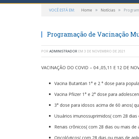
»
»
VOCÊ ESTÁ EM:
Home
Notícias
Program
Programação de Vacinação Mun
POR
ADMINISTRADOR
EM
3 DE NOVEMBRO DE 2021
VACINAÇÃO DO COVID – 04 ,05,11 E 12 DE N
Vacina Butantan 1° e 2 ° dose para popu
Vacina Pfiizer 1° e 2° dose para adolesce
3° dose para idosos acima de 60 anos( qu
Usuários imunossuprimidos( com 28 dias 
Renais crônicos( com 28 dias ou mais de 
Oncológicos( com 28 dias ou mais de apli