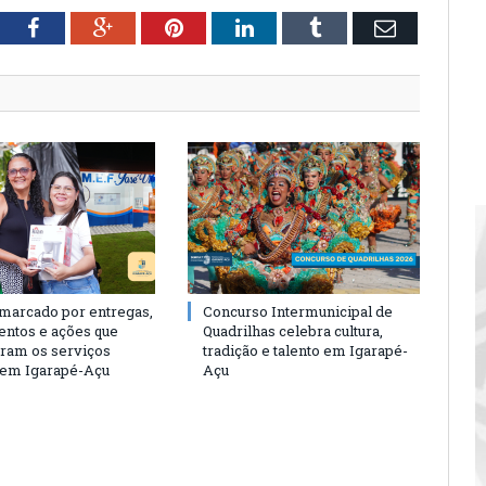
tter
Facebook
Google+
Pinterest
LinkedIn
Tumblr
Email
 marcado por entregas,
Concurso Intermunicipal de
entos e ações que
Quadrilhas celebra cultura,
eram os serviços
tradição e talento em Igarapé-
 em Igarapé-Açu
Açu