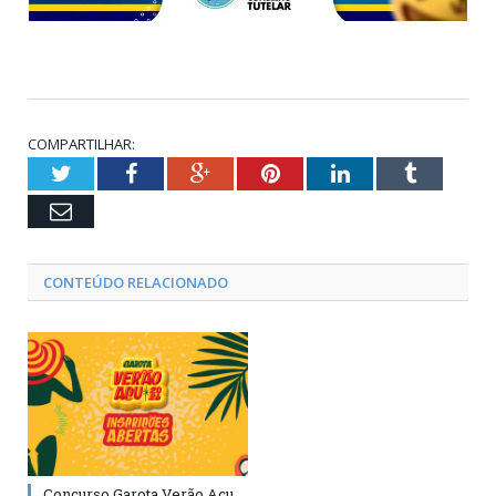
COMPARTILHAR:
Twitter
Facebook
Google+
Pinterest
LinkedIn
Tumblr
Email
CONTEÚDO RELACIONADO
Concurso Garota Verão Açu