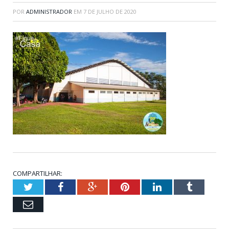
POR
ADMINISTRADOR
EM
7 DE JULHO DE 2020
COMPARTILHAR:
Twitter
Facebook
Google+
Pinterest
LinkedIn
Tumblr
Email