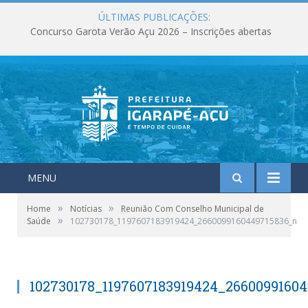
ÚLTIMAS PUBLICAÇÕES:
Concurso Garota Verão Açu 2026 – Inscrições abertas
MENU
»
»
Home
Notícias
Reunião Com Conselho Municipal de
»
Saúde
102730178_1197607183919424_2660099160449715836_n
102730178_1197607183919424_2660099160