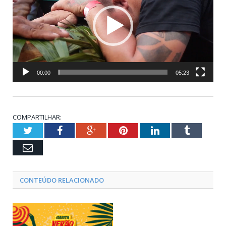
vídeo
00:00
05:23
COMPARTILHAR:
Twitter
Facebook
Google+
Pinterest
LinkedIn
Tumblr
Email
CONTEÚDO RELACIONADO