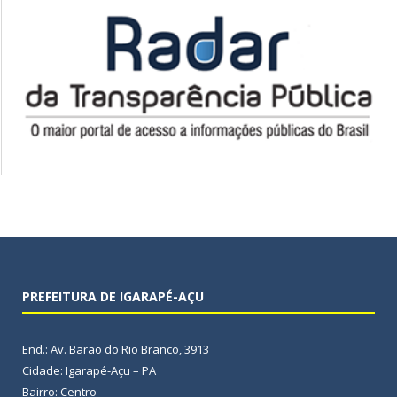
PREFEITURA DE IGARAPÉ-AÇU
End.: Av. Barão do Rio Branco, 3913
Cidade: Igarapé-Açu – PA
Bairro: Centro