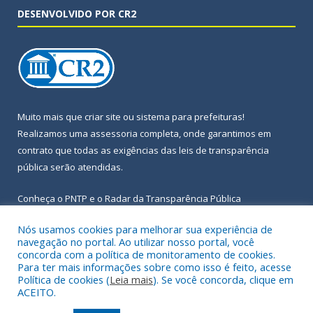
DESENVOLVIDO POR CR2
Muito mais que
criar site
ou
sistema para prefeituras
!
Realizamos uma
assessoria
completa, onde garantimos em
contrato que todas as exigências das
leis de transparência
pública
serão atendidas.
Conheça o
PNTP
e o
Radar da Transparência Pública
Nós usamos cookies para melhorar sua experiência de
navegação no portal. Ao utilizar nosso portal, você
concorda com a política de monitoramento de cookies.
Para ter mais informações sobre como isso é feito, acesse
Todos os direitos reservados a Prefeitura Municipal de Igarapé-
Política de cookies (
Leia mais
). Se você concorda, clique em
Açu.
ACEITO.