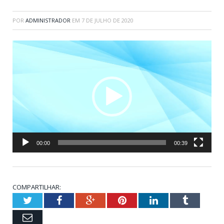
POR
ADMINISTRADOR
EM
7 DE JULHO DE 2020
Tocador
de
vídeo
00:00
00:39
COMPARTILHAR:
Twitter
Facebook
Google+
Pinterest
LinkedIn
Tumblr
Email