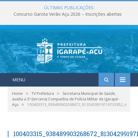
ÚLTIMAS PUBLICAÇÕES:
Concurso Garota Verão Açu 2026 – Inscrições abertas
MENU
»
»
Home
TV Prefeitura
Secretaria Municipal de Saúde,
auxilia a 3ª (terceira) Companhia de Polícia Militar de Igarapé-
»
Açu
100403315_938489903268672_8130429919716733952_n
100403315_938489903268672_81304299197