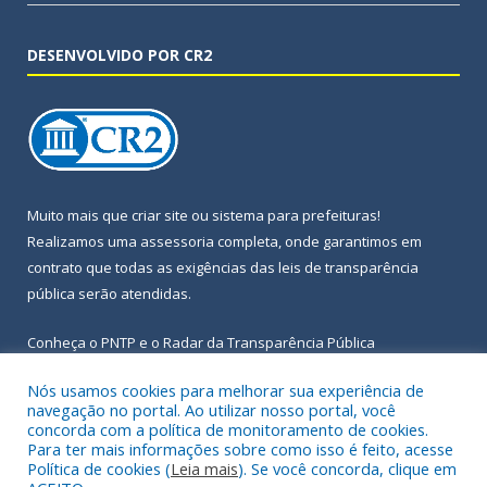
DESENVOLVIDO POR CR2
Muito mais que
criar site
ou
sistema para prefeituras
!
Realizamos uma
assessoria
completa, onde garantimos em
contrato que todas as exigências das
leis de transparência
pública
serão atendidas.
Conheça o
PNTP
e o
Radar da Transparência Pública
Nós usamos cookies para melhorar sua experiência de
navegação no portal. Ao utilizar nosso portal, você
concorda com a política de monitoramento de cookies.
Para ter mais informações sobre como isso é feito, acesse
Todos os direitos reservados a Prefeitura Municipal de Igarapé-
Política de cookies (
Leia mais
). Se você concorda, clique em
Açu.