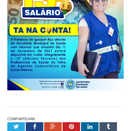
COMPARTILHAR:
Twitter
Facebook
Google+
Pinterest
LinkedIn
Tumblr