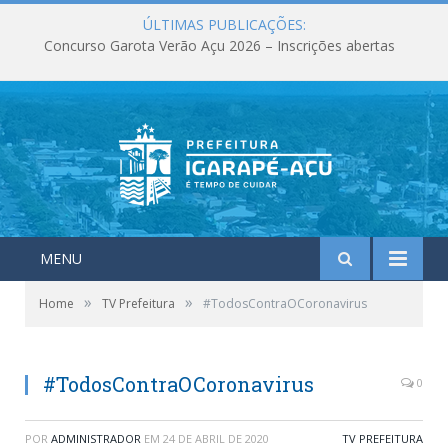
ÚLTIMAS PUBLICAÇÕES:
Concurso Garota Verão Açu 2026 – Inscrições abertas
MENU
»
»
Home
TV Prefeitura
#TodosContraOCoronavirus
#TodosContraOCoronavirus
0
POR
ADMINISTRADOR
EM
24 DE ABRIL DE 2020
TV PREFEITURA