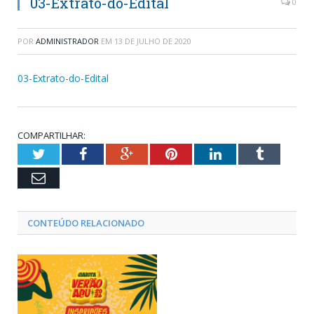
03-Extrato-do-Edital
0
POR
ADMINISTRADOR
EM
13 DE JULHO DE 2020
03-Extrato-do-Edital
COMPARTILHAR:
Twitter
Facebook
Google+
Pinterest
LinkedIn
Tumblr
Email
CONTEÚDO RELACIONADO