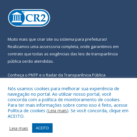
Muito mais que
criar site
ou
sistema para prefeituras
!
Realizamos uma
assessoria
completa, onde garantimos em
contrato que todas as exigências das
leis de transparência
pública
serão atendidas.
Conheça o
PNTP
e o
Radar da Transparência Pública
Nós usamos cookies para melhorar sua experiência de
navegação no portal. Ao utilizar nosso portal, você
concorda com a política de monitoramento de cookies.
Para ter mais informações sobre como isso é feito, acesse
Todos os direitos reservados a Prefeitura Municipal de Igarapé-
Política de cookies (
Leia mais
). Se você concorda, clique em
Açu.
ACEITO.
Frequência Online
Mapa do Site
Leia mais
ACEITO
Acessar Área Administrativa
Acessar Webmail