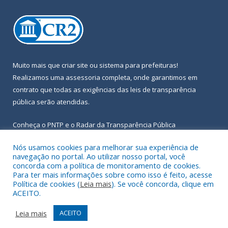
Muito mais que
criar site
ou
sistema para prefeituras
!
Realizamos uma
assessoria
completa, onde garantimos em
contrato que todas as exigências das
leis de transparência
pública
serão atendidas.
Conheça o
PNTP
e o
Radar da Transparência Pública
Nós usamos cookies para melhorar sua experiência de
navegação no portal. Ao utilizar nosso portal, você
concorda com a política de monitoramento de cookies.
Para ter mais informações sobre como isso é feito, acesse
Todos os direitos reservados a Prefeitura Municipal de Igarapé-
Política de cookies (
Leia mais
). Se você concorda, clique em
Açu.
ACEITO.
Frequência Online
Mapa do Site
Leia mais
ACEITO
Acessar Área Administrativa
Acessar Webmail