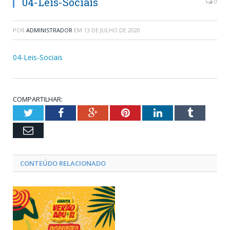
04-Leis-Sociais
0
POR
ADMINISTRADOR
EM
13 DE JULHO DE 2020
04-Leis-Sociais
COMPARTILHAR:
Twitter
Facebook
Google+
Pinterest
LinkedIn
Tumblr
Email
CONTEÚDO RELACIONADO