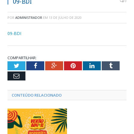
09-BDI
0
POR
ADMINISTRADOR
EM
13 DE JULHO DE 2020
09-BDI
COMPARTILHAR:
Twitter
Facebook
Google+
Pinterest
LinkedIn
Tumblr
Email
CONTEÚDO RELACIONADO