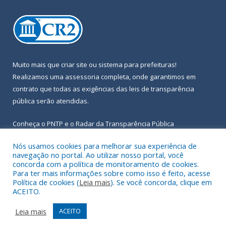
Muito mais que
criar site
ou
sistema para prefeituras
!
Realizamos uma
assessoria
completa, onde garantimos em
contrato que todas as exigências das
leis de transparência
pública
serão atendidas.
Conheça o
PNTP
e o
Radar da Transparência Pública
Nós usamos cookies para melhorar sua experiência de
navegação no portal. Ao utilizar nosso portal, você
concorda com a política de monitoramento de cookies.
Para ter mais informações sobre como isso é feito, acesse
Todos os direitos reservados a Prefeitura Municipal de Igarapé-
Política de cookies (
Leia mais
). Se você concorda, clique em
Açu.
ACEITO.
Frequência Online
Mapa do Site
Leia mais
ACEITO
Acessar Área Administrativa
Acessar Webmail