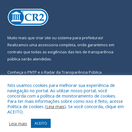
Muito mais que
criar site
ou
sistema para prefeituras
!
Realizamos uma
assessoria
completa, onde garantimos em
contrato que todas as exigências das
leis de transparência
pública
serão atendidas.
Conheça o
PNTP
e o
Radar da Transparência Pública
Nós usamos cookies para melhorar sua experiência de
navegação no portal. Ao utilizar nosso portal, você
concorda com a política de monitoramento de cookies.
Para ter mais informações sobre como isso é feito, acesse
Todos os direitos reservados a Prefeitura Municipal de Igarapé-
Política de cookies (
Leia mais
). Se você concorda, clique em
Açu.
ACEITO.
Frequência Online
Mapa do Site
Leia mais
ACEITO
Acessar Área Administrativa
Acessar Webmail