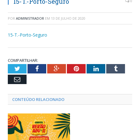
15-T.-Porto-Seguro
0
POR
ADMINISTRADOR
EM
13 DE JULHO DE 2020
15-T.-Porto-Seguro
COMPARTILHAR:
Twitter
Facebook
Google+
Pinterest
LinkedIn
Tumblr
Email
CONTEÚDO RELACIONADO