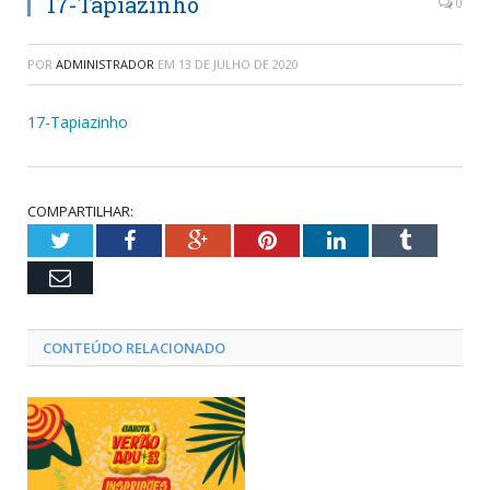
17-Tapiazinho
0
POR
ADMINISTRADOR
EM
13 DE JULHO DE 2020
17-Tapiazinho
COMPARTILHAR:
Twitter
Facebook
Google+
Pinterest
LinkedIn
Tumblr
Email
CONTEÚDO RELACIONADO