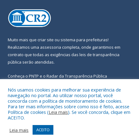
Muito mais que
criar site
ou
sistema para prefeituras
!
Realizamos uma
assessoria
completa, onde garantimos em
contrato que todas as exigências das
leis de transparência
pública
serão atendidas.
Conheça o
PNTP
e o
Radar da Transparência Pública
Nós usamos cookies para melhorar sua experiência de
navegação no portal. Ao utilizar nosso portal, você
concorda com a política de monitoramento de cookies.
Para ter mais informações sobre como isso é feito, acesse
Todos os direitos reservados a Prefeitura Municipal de Igarapé-
Política de cookies (
Leia mais
). Se você concorda, clique em
Açu.
ACEITO.
Frequência Online
Mapa do Site
Leia mais
ACEITO
Acessar Área Administrativa
Acessar Webmail