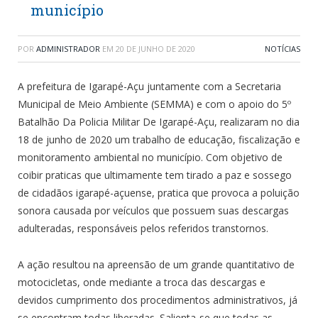
município
POR
ADMINISTRADOR
EM
20 DE JUNHO DE 2020
NOTÍCIAS
A prefeitura de Igarapé-Açu juntamente com a Secretaria
Municipal de Meio Ambiente (SEMMA) e com o apoio do 5º
Batalhão Da Policia Militar De Igarapé-Açu, realizaram no dia
18 de junho de 2020 um trabalho de educação, fiscalização e
monitoramento ambiental no município. Com objetivo de
coibir praticas que ultimamente tem tirado a paz e sossego
de cidadãos igarapé-açuense, pratica que provoca a poluição
sonora causada por veículos que possuem suas descargas
adulteradas, responsáveis pelos referidos transtornos.
A ação resultou na apreensão de um grande quantitativo de
motocicletas, onde mediante a troca das descargas e
devidos cumprimento dos procedimentos administrativos, já
se encontram todas liberadas. Salienta-se que todas as