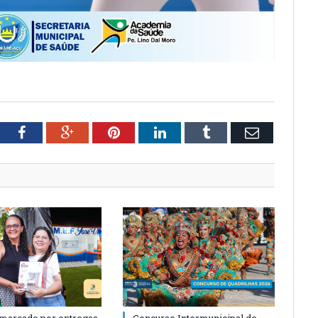
tter
Facebook
Google+
Pinterest
LinkedIn
Tumblr
Email
 marcado por entregas,
Concurso Intermunicipal de