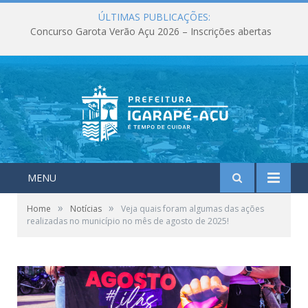
ÚLTIMAS PUBLICAÇÕES:
Concurso Garota Verão Açu 2026 – Inscrições abertas
MENU
»
»
Home
Notícias
Veja quais foram algumas das ações
realizadas no município no mês de agosto de 2025!