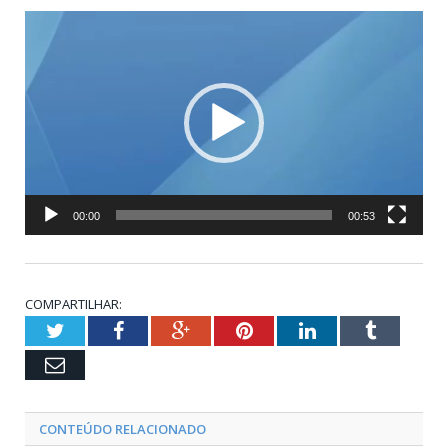
Tocador
de
vídeo
00:00
00:53
COMPARTILHAR:
Twitter
Facebook
Google+
Pinterest
LinkedIn
Tumblr
Email
CONTEÚDO RELACIONADO