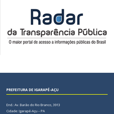
PREFEITURA DE IGARAPÉ-AÇU
End.: Av. Barão do Rio Branco, 3913
Cidade: Igarapé-Açu – PA