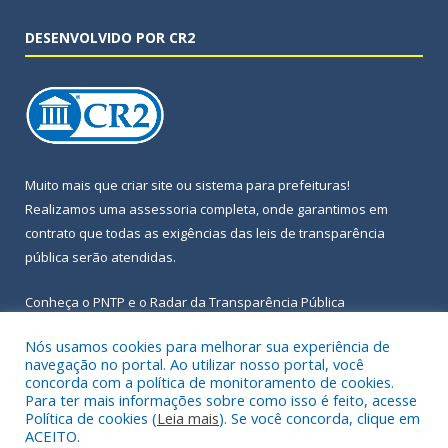
DESENVOLVIDO POR CR2
Muito mais que
criar site
ou
sistema para prefeituras
!
Realizamos uma
assessoria
completa, onde garantimos em
contrato que todas as exigências das
leis de transparência
pública
serão atendidas.
Conheça o
PNTP
e o
Radar da Transparência Pública
Nós usamos cookies para melhorar sua experiência de
navegação no portal. Ao utilizar nosso portal, você
concorda com a política de monitoramento de cookies.
Para ter mais informações sobre como isso é feito, acesse
Todos os direitos reservados a Prefeitura Municipal de Igarapé-
Política de cookies (
Leia mais
). Se você concorda, clique em
Açu.
ACEITO.