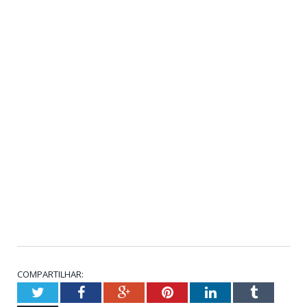
COMPARTILHAR:
Twitter
Facebook
Google+
Pinterest
LinkedIn
Tumblr