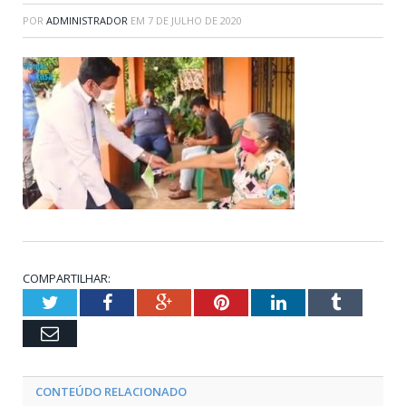
POR
ADMINISTRADOR
EM
7 DE JULHO DE 2020
COMPARTILHAR:
Twitter
Facebook
Google+
Pinterest
LinkedIn
Tumblr
Email
CONTEÚDO RELACIONADO