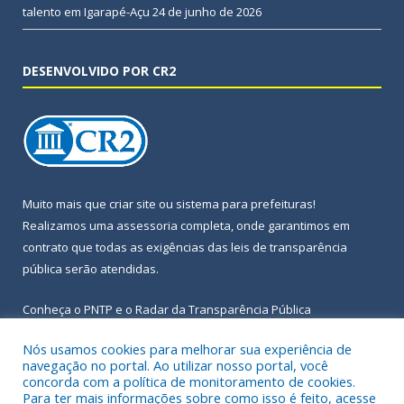
talento em Igarapé-Açu
24 de junho de 2026
DESENVOLVIDO POR CR2
Muito mais que
criar site
ou
sistema para prefeituras
!
Realizamos uma
assessoria
completa, onde garantimos em
contrato que todas as exigências das
leis de transparência
pública
serão atendidas.
Conheça o
PNTP
e o
Radar da Transparência Pública
Nós usamos cookies para melhorar sua experiência de
navegação no portal. Ao utilizar nosso portal, você
concorda com a política de monitoramento de cookies.
Para ter mais informações sobre como isso é feito, acesse
Todos os direitos reservados a Prefeitura Municipal de Igarapé-