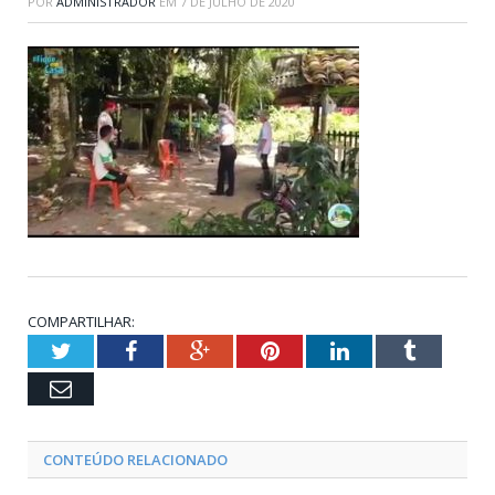
POR
ADMINISTRADOR
EM
7 DE JULHO DE 2020
COMPARTILHAR:
Twitter
Facebook
Google+
Pinterest
LinkedIn
Tumblr
Email
CONTEÚDO RELACIONADO