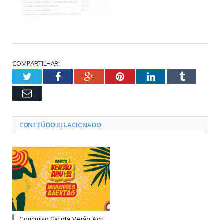
COMPARTILHAR:
Twitter
Facebook
Google+
Pinterest
LinkedIn
Tumblr
Email
CONTEÚDO RELACIONADO
Concurso Garota Verão Açu