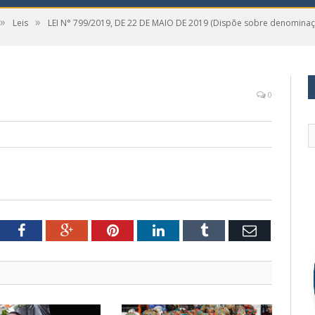
»
»
Leis
LEI N° 799/2019, DE 22 DE MAIO DE 2019 (Dispõe sobre denominaçã
0
tter
Facebook
Google+
Pinterest
LinkedIn
Tumblr
Email