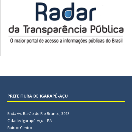
PREFEITURA DE IGARAPÉ-AÇU
End.: Av. Barão do Rio Branco, 3913
Cidade: Igarapé-Açu – PA
Bairro: Centro