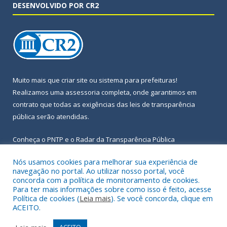
DESENVOLVIDO POR CR2
Muito mais que
criar site
ou
sistema para prefeituras
!
Realizamos uma
assessoria
completa, onde garantimos em
contrato que todas as exigências das
leis de transparência
pública
serão atendidas.
Conheça o
PNTP
e o
Radar da Transparência Pública
Nós usamos cookies para melhorar sua experiência de
navegação no portal. Ao utilizar nosso portal, você
concorda com a política de monitoramento de cookies.
Para ter mais informações sobre como isso é feito, acesse
Todos os direitos reservados a Prefeitura Municipal de Igarapé-
Política de cookies (
Leia mais
). Se você concorda, clique em
Açu.
ACEITO.
Frequência Online
Mapa do Site