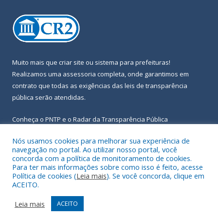
Muito mais que
criar site
ou
sistema para prefeituras
!
Realizamos uma
assessoria
completa, onde garantimos em
contrato que todas as exigências das
leis de transparência
pública
serão atendidas.
Conheça o
PNTP
e o
Radar da Transparência Pública
Nós usamos cookies para melhorar sua experiência de
navegação no portal. Ao utilizar nosso portal, você
concorda com a política de monitoramento de cookies.
Para ter mais informações sobre como isso é feito, acesse
Todos os direitos reservados a Prefeitura Municipal de Igarapé-
Política de cookies (
Leia mais
). Se você concorda, clique em
Açu.
ACEITO.
Frequência Online
Mapa do Site
Leia mais
ACEITO
Acessar Área Administrativa
Acessar Webmail