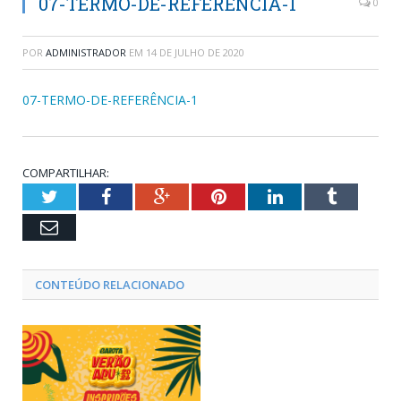
07-TERMO-DE-REFERÊNCIA-1
0
POR
ADMINISTRADOR
EM
14 DE JULHO DE 2020
07-TERMO-DE-REFERÊNCIA-1
COMPARTILHAR:
Twitter
Facebook
Google+
Pinterest
LinkedIn
Tumblr
Email
CONTEÚDO RELACIONADO